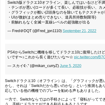
Switch版ドラクエ10オフライン、楽しんではいるけど不
・テンポが悪い(ロードが多くて長い、必殺技が長い、カメ
・グラフィックが酷い(2頭身なのを除いてもテクスチャが
・UIが微妙(まとめ売りできない、道具所持数制限等)
・前触れもなく全滅一直線レベルの超強敵が出る
— Fred＠DQT (@Fred_jpn1110)
September 21, 2022
PS4からSwitchに機種を移してドラクエ10に復帰した
いです〜♪これから長く遊びたいな〜☆
pic.twitter.com/
— スカイ☪︎.° (@mikan_curryZ)
June 5, 2020
Switchドラクエ10（オフライン）は、「グラフィックが
かし、それは「Switchだから悪いのかな」という推測もあ
応している他の機種でのプレーを勧める声もありました。
一方で、Switchならではの手軽さによって「寝転がって
う、手軽にドラクエができる利点もあるようです。