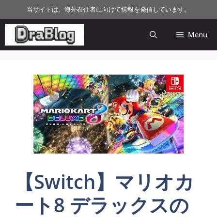
コ
当サイトは、海外在住者に向けて情報を発信しています。
ン
テ
Menu
ン
ツ
へ
ス
キ
ッ
プ
【Switch】マリオカ
ート8 デラックスの