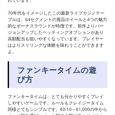
れています。
70年代をイメージしたこの最新ライブカジノテー
ブルは、64セグメントの賞品ホイールと4つの魅力
的なボーナスラウンドが特徴です。前作よりバー
ジョンアップしたベッティングオプションがあり
高額配当も狙いやすくなっています。プレイヤー
はよりスリリングな体験を味わうことができます
よ。
ファンキータイムの遊
び方
ファンキータイムは、とても分かりやすくプレイ
しやすいゲームです。ルールもクレイジータイム
同様とてもシンプルです。€0.10～€1,000の中から