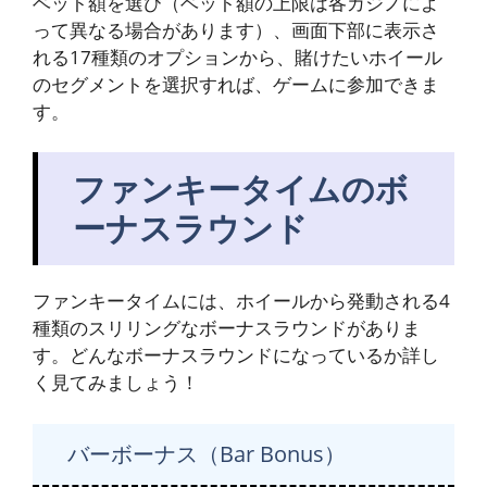
ベット額を選び（ベット額の上限は各カジノによ
って異なる場合があります）、画面下部に表示さ
れる17種類のオプションから、賭けたいホイール
のセグメントを選択すれば、ゲームに参加できま
す。
ファンキータイムのボ
ーナスラウンド
ファンキータイムには、ホイールから発動される4
種類のスリリングなボーナスラウンドがありま
す。どんなボーナスラウンドになっているか詳し
く見てみましょう！
バーボーナス（Bar Bonus）