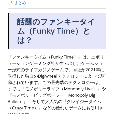
まとめ
話題のファンキータイ
ム（Funky Time）と
は？
『ファンキータイム（Funky Time）』は、エボリ
ューションゲーミング社が生み出したゲームショ
ー形式のライブカジノゲームで、同社が2021年に
取得した独自のDigiwheelテクノロジーによって駆
動されています。この最先端のテクノロジーは、
すでに『モノポリーライブ（Monopoly Live）』や
『モノポリービッグボーラー（Monopoly Big
Baller）』、そして大人気の『クレイジータイム
（Crazy Time）』などの優れたゲームにも使用さ