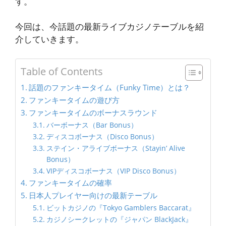
す。
今回は、今話題の最新ライブカジノテーブルを紹
介していきます。
Table of Contents
話題のファンキータイム（Funky Time）とは？
ファンキータイムの遊び方
ファンキータイムのボーナスラウンド
バーボーナス（Bar Bonus）
ディスコボーナス（Disco Bonus）
ステイン・アライブボーナス（Stayin’ Alive
Bonus）
VIPディスコボーナス（VIP Disco Bonus）
ファンキータイムの確率
日本人プレイヤー向けの最新テーブル
ビットカジノの『Tokyo Gamblers Baccarat』
カジノシークレットの『ジャパン BlackJack』