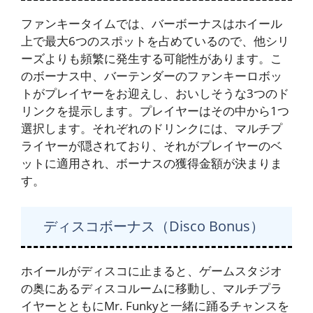
ファンキータイムでは、バーボーナスはホイール
上で最大6つのスポットを占めているので、他シリ
ーズよりも頻繁に発生する可能性があります。こ
のボーナス中、バーテンダーのファンキーロボッ
トがプレイヤーをお迎えし、おいしそうな3つのド
リンクを提示します。プレイヤーはその中から1つ
選択します。それぞれのドリンクには、マルチプ
ライヤーが隠されており、それがプレイヤーのベ
ットに適用され、ボーナスの獲得金額が決まりま
す。
ディスコボーナス（Disco Bonus）
ホイールがディスコに止まると、ゲームスタジオ
の奥にあるディスコルームに移動し、マルチプラ
イヤーとともにMr. Funkyと一緒に踊るチャンスを