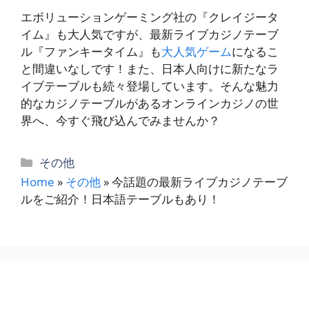
エボリューションゲーミング社の『クレイジータ
イム』も大人気ですが、最新ライブカジノテーブ
ル『ファンキータイム』も
大人気ゲーム
になるこ
と間違いなしです！また、日本人向けに新たなラ
イブテーブルも続々登場しています。そんな魅力
的なカジノテーブルがあるオンラインカジノの世
界へ、今すぐ飛び込んでみませんか？
カ
その他
テ
Home
»
その他
»
今話題の最新ライブカジノテーブ
ゴ
ルをご紹介！日本語テーブルもあり！
リ
ー