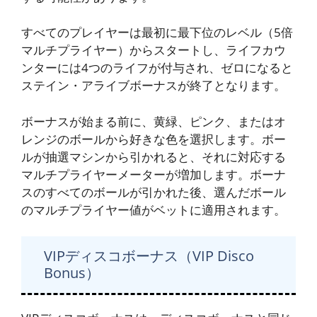
すべてのプレイヤーは最初に最下位のレベル（5倍
マルチプライヤー）からスタートし、ライフカウ
ンターには4つのライフが付与され、ゼロになると
ステイン・アライブボーナスが終了となります。
ボーナスが始まる前に、黄緑、ピンク、またはオ
レンジのボールから好きな色を選択します。ボー
ルが抽選マシンから引かれると、それに対応する
マルチプライヤーメーターが増加します。ボーナ
スのすべてのボールが引かれた後、選んだボール
のマルチプライヤー値がベットに適用されます。
VIPディスコボーナス（VIP Disco
Bonus）